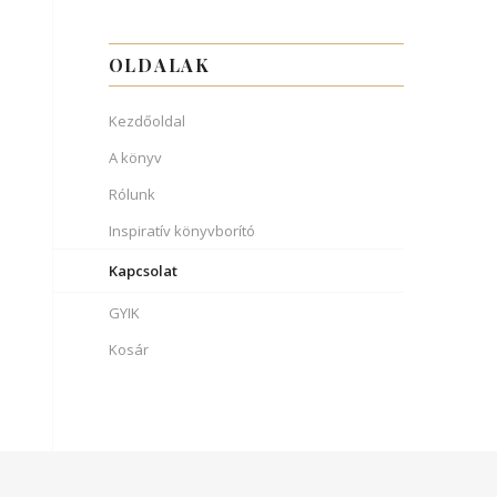
OLDALAK
Kezdőoldal
A könyv
Rólunk
Inspiratív könyvborító
Kapcsolat
GYIK
Kosár