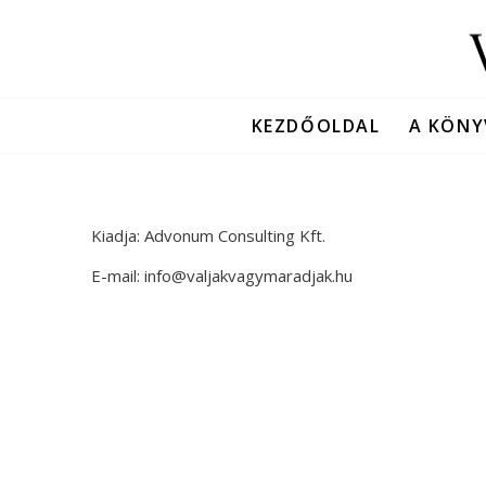
KEZDŐOLDAL
A KÖNY
Kiadja: Advonum Consulting Kft.
E-mail: info@valjakvagymaradjak.hu