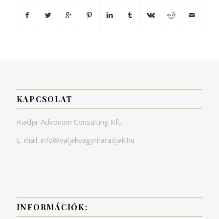
KAPCSOLAT
Kiadja: Advonum Consulting Kft.
E-mail: info@valjakvagymaradjak.hu
INFORMÁCIÓK: